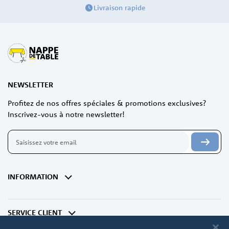
Livraison rapide
NEWSLETTER
Profitez de nos offres spéciales & promotions exclusives?
Inscrivez-vous à notre newsletter!
Inscription
à
notre
lettre
d’information
INFORMATION
:
SERVICE CLIENT