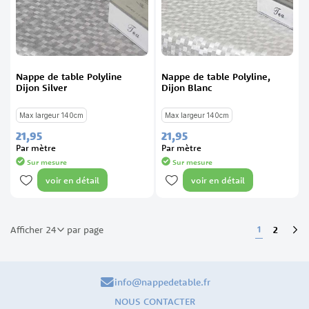
Nappe de table Polyline
Nappe de table Polyline,
Dijon Silver
Dijon Blanc
Max largeur 140cm
Max largeur 140cm
21,
95
21,
95
Par mètre
Par mètre
Sur mesure
Sur mesure
voir en détail
voir en détail
Page
Vous lisez 
1
Page
2
Afficher
par page
Pa
Sui
info@nappedetable.fr
NOUS CONTACTER