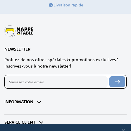
Livraison rapide
NEWSLETTER
Profitez de nos offres spéciales & promotions exclusives?
Inscrivez-vous à notre newsletter!
Inscription
à
notre
lettre
d’information
INFORMATION
:
SERVICE CLIENT