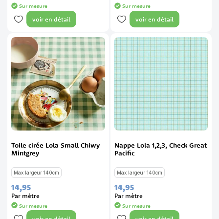
Sur mesure
Sur mesure
voir en détail
voir en détail
Toile cirée Lola Small Chiwy
Nappe Lola 1,2,3, Check Great
Mintgrey
Pacific
Max largeur 140cm
Max largeur 140cm
14,
95
14,
95
Par mètre
Par mètre
Sur mesure
Sur mesure
voir en détail
voir en détail