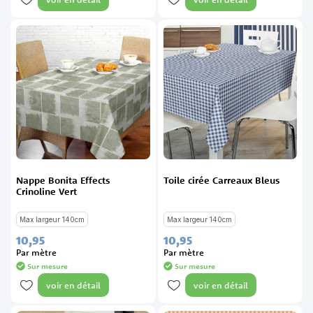
Nappe Bonita Effects
Toile cirée Carreaux Bleus
Crinoline Vert
Max largeur 140cm
Max largeur 140cm
10,
95
10,
95
Par mètre
Par mètre
Sur mesure
Sur mesure
voir en détail
voir en détail