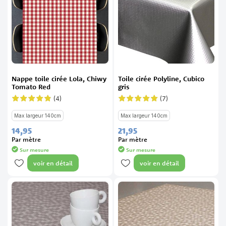
Nappe toile cirée Lola, Chiwy
Toile cirée Polyline, Cubico
Tomato Red
gris
(4)
(7)
Évaluation:
Évaluation:
95%
100%
Max largeur 140cm
Max largeur 140cm
14,
95
21,
95
Par mètre
Par mètre
Sur mesure
Sur mesure
voir en détail
voir en détail