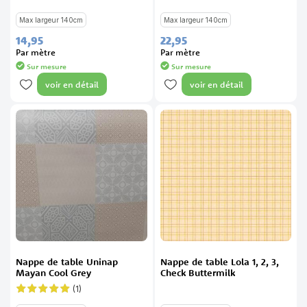
Max largeur 140cm
Max largeur 140cm
14,
95
22,
95
Par mètre
Par mètre
Sur mesure
Sur mesure
voir en détail
voir en détail
Nappe de table Uninap
Nappe de table Lola 1, 2, 3,
Mayan Cool Grey
Check Buttermilk
(1)
Évaluation:
100%