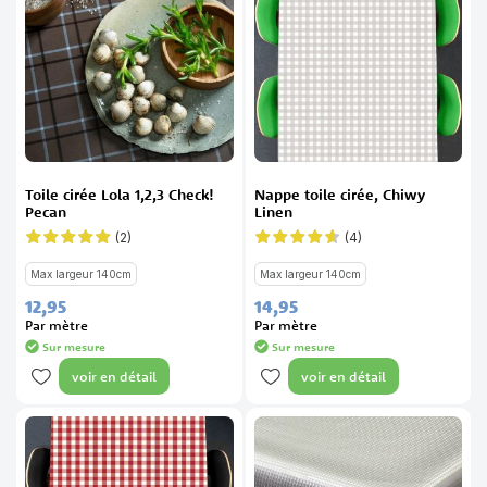
Toile cirée Lola 1,2,3 Check!
Nappe toile cirée, Chiwy
Pecan
Linen
(2)
(4)
Évaluation:
Évaluation:
100%
90%
Max largeur 140cm
Max largeur 140cm
12,
95
14,
95
Par mètre
Par mètre
Sur mesure
Sur mesure
voir en détail
voir en détail