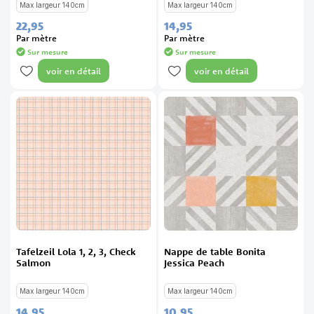
Max largeur 140cm
Max largeur 140cm
22,
95
14,
95
Par mètre
Par mètre
Sur mesure
Sur mesure
voir en détail
voir en détail
Tafelzeil Lola 1, 2, 3, Check
Nappe de table Bonita
Salmon
Jessica Peach
Max largeur 140cm
Max largeur 140cm
14,
95
10,
95