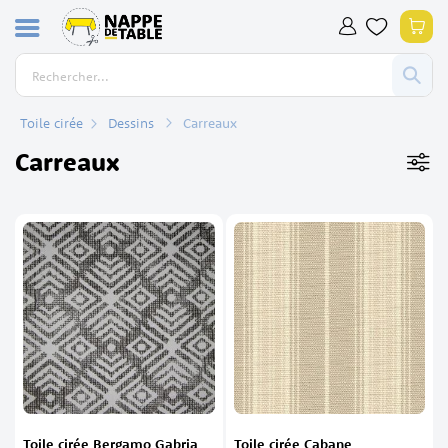
Allez
Mon
au
contenu
Toile cirée
Dessins
Carreaux
Carreaux
Toile cirée Bergamo Gabria
Toile cirée Cabane