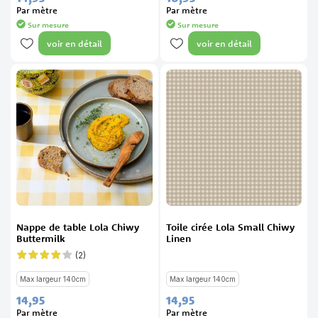
Par mètre
Par mètre
Sur mesure
Sur mesure
voir en détail
voir en détail
Nappe de table Lola Chiwy
Toile cirée Lola Small Chiwy
Buttermilk
Linen
(2)
Évaluation:
80%
Max largeur 140cm
Max largeur 140cm
14,
95
14,
95
Par mètre
Par mètre