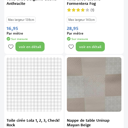
Anthracite
Formentera Fog
(1)
Évaluation:
80%
Max largeur 138cm
Max largeur 140cm
16,
95
28,
95
Par mètre
Par mètre
Sur mesure
Sur mesure
voir en détail
voir en détail
Toile cirée Lola 1, 2, 3, Check!
Nappe de table Uninap
Rock
Mayan Beige