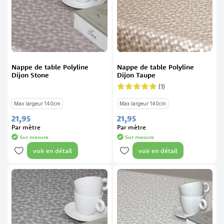
Nappe de table Polyline
Nappe de table Polyline
Dijon Stone
Dijon Taupe
(1)
Évaluation:
100%
Max largeur 140cm
Max largeur 140cm
21,
95
21,
95
Par mètre
Par mètre
Sur mesure
Sur mesure
voir en détail
voir en détail