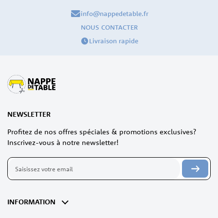
info@nappedetable.fr
NOUS CONTACTER
Livraison rapide
NEWSLETTER
Profitez de nos offres spéciales & promotions exclusives?
Inscrivez-vous à notre newsletter!
Inscription
à
notre
lettre
d’information
INFORMATION
: