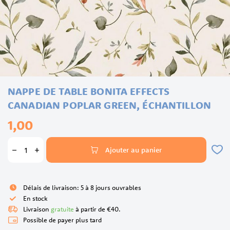
Skip
NAPPE DE TABLE BONITA EFFECTS
to
the
CANADIAN POPLAR GREEN, ÉCHANTILLON
beginning
1,00
of
the
images
Ajouter au panier
gallery
Délais de livraison: 5 à 8 jours ouvrables
En stock
Livraison
gratuite
à partir de €40.
Possible de payer plus tard