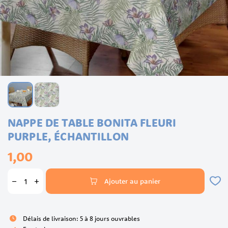
Skip
NAPPE DE TABLE BONITA FLEURI
to
the
PURPLE, ÉCHANTILLON
beginning
1,00
of
the
images
Ajouter au panier
gallery
Délais de livraison: 5 à 8 jours ouvrables