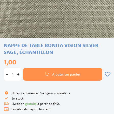
Skip
NAPPE DE TABLE BONITA VISION SILVER
to
the
SAGE, ÉCHANTILLON
beginning
1,00
of
the
images
Ajouter au panier
gallery
Délais de livraison: 5 à 8 jours ouvrables
En stock
Livraison
gratuite
à partir de €40.
Possible de payer plus tard