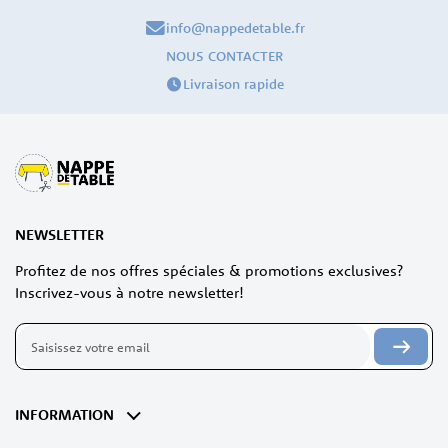
info@nappedetable.fr
NOUS CONTACTER
Livraison rapide
NEWSLETTER
Profitez de nos offres spéciales & promotions exclusives?
Inscrivez-vous à notre newsletter!
Inscription
à
notre
lettre
d’information
INFORMATION
: