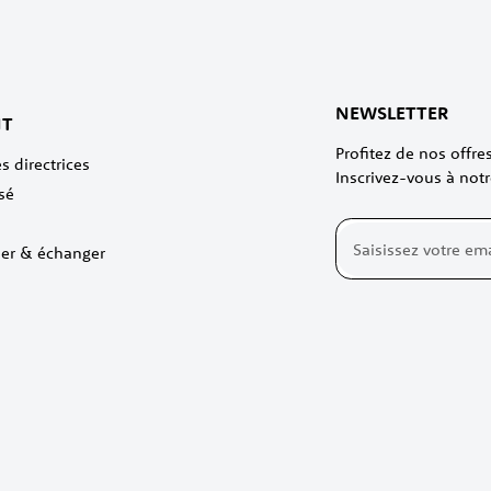
NEWSLETTER
NT
Profitez de nos offr
s directrices
Inscrivez-vous à notr
sé
Inscription
ner & échanger
à
notre
lettre
d’information
: