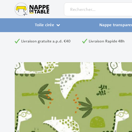
Rechercher
Toile cirée
Nappe transpare
Livraison gratuite a.p.d. €40
Livraison Rapide 48h
Skip
to
the
end
of
the
images
gallery