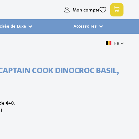
Allez
Mon compte
Mon pan
au
contenu
 cirée de Luxe
Accessoires
FR
 CAPTAIN COOK DINOCROC BASIL,
 de €40.
d