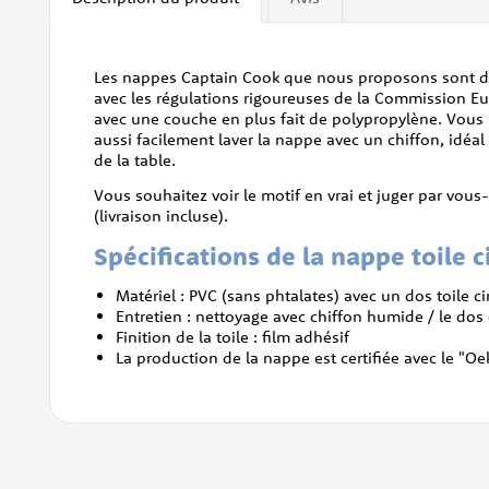
of
the
images
gallery
Les nappes Captain Cook que nous proposons sont d’u
avec les régulations rigoureuses de la Commission Eu
avec une couche en plus fait de polypropylène. Vous
aussi facilement laver la nappe avec un chiffon, idé
de la table.
Vous souhaitez voir le motif en vrai et juger par vou
(livraison incluse).
Spécifications de la nappe toile c
Matériel : PVC (sans phtalates) avec un dos toile c
Entretien : nettoyage avec chiffon humide / le dos
Finition de la toile : film adhésif
La production de la nappe est certifiée avec le "O