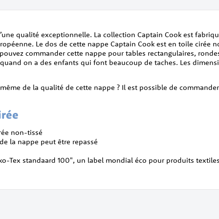
ne qualité exceptionnelle. La collection Captain Cook est fabri
ropéenne. Le dos de cette nappe Captain Cook est en toile cirée n
 pouvez commander cette nappe pour tables rectangulaires, rondes
al quand on a des enfants qui font beaucoup de taches. Les dimens
s-même de la qualité de cette nappe ? Il est possible de commander
irée
irée non-tissé
 de la nappe peut être repassé
eko-Tex standaard 100", un label mondial éco pour produits textile