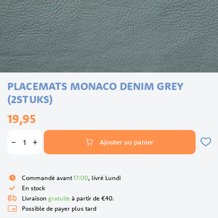
Skip
PLACEMATS MONACO DENIM GREY
to
the
(2STUKS)
beginning
19,95
of
the
images
Ajouter au panier
gallery
Commandé avant
17:00
, livré Lundi
En stock
Livraison
gratuite
à partir de €40.
Possible de payer plus tard