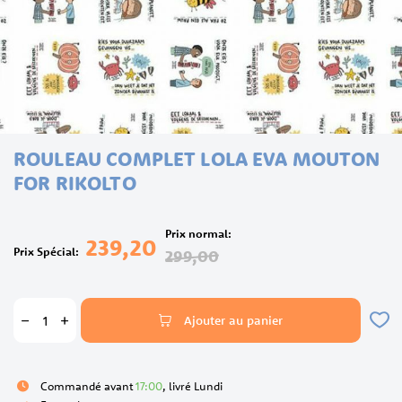
Skip
ROULEAU COMPLET LOLA EVA MOUTON
to
the
FOR RIKOLTO
beginning
of
the
Prix normal
239,20
images
Prix Spécial
299,00
gallery
Ajouter au panier
Commandé avant
17:00
, livré Lundi